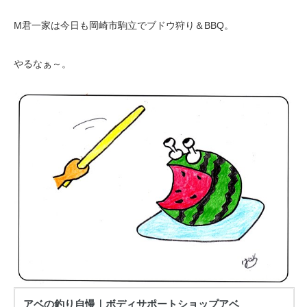
M君一家は今日も岡崎市駒立でブドウ狩り＆BBQ。
やるなぁ～。