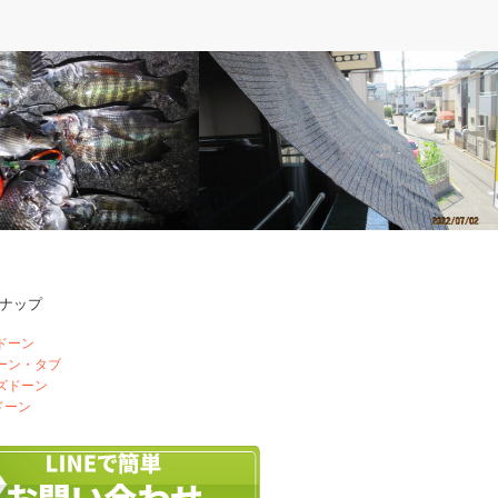
自慢
ベルのしっぽ
ナップ
った浜名湖へ・釣り
ベランダの日除け作り
ドーン
ドーン・タブ
ズドーン
ドーン