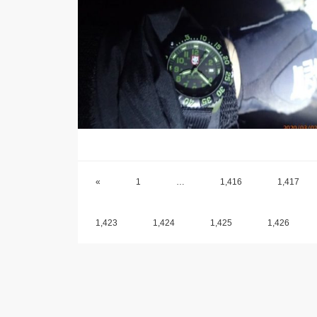
«
1
…
1,416
1,417
1,423
1,424
1,425
1,426