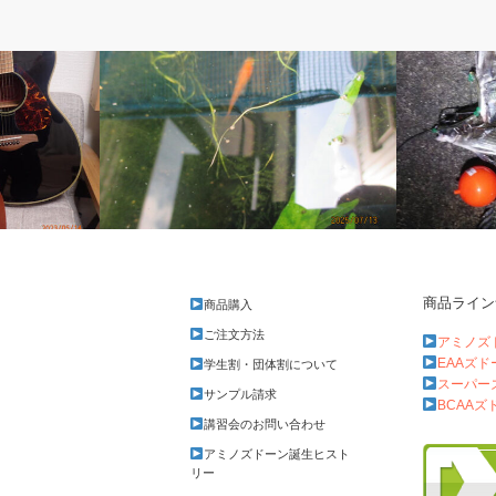
ベルのしっぽ
アベの釣り
商品ライン
商品購入
メダカの産卵が盛ん
あれから走
ご注文方法
アミノズ
EAAズ
学生割・団体割について
スーパー
サンプル請求
BCAAズ
講習会のお問い合わせ
アミノズドーン誕生ヒスト
リー