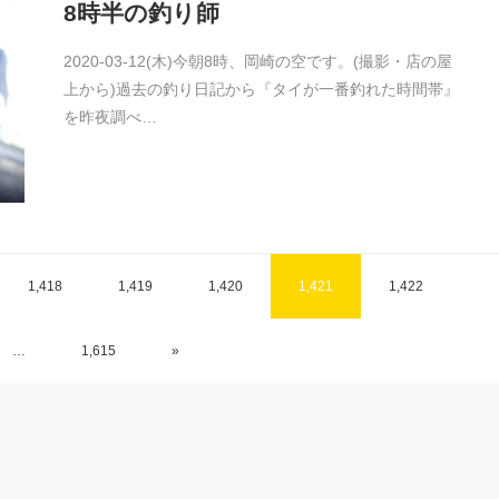
8時半の釣り師
2020-03-12(木)今朝8時、岡崎の空です。(撮影・店の屋
上から)過去の釣り日記から『タイが一番釣れた時間帯』
を昨夜調べ…
1,418
1,419
1,420
1,421
1,422
…
1,615
»