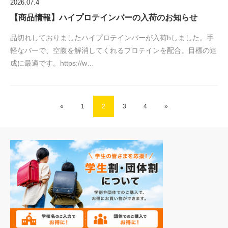
2026.07.4
【商品情報】ハイプロテインバーの入荷のお知らせ
品切れしておりましたハイプロテインバーが入荷hしました。手
軽なバーで、空腹を解消してくれるプロテインを配合。目標の達
成に最適です。https://w…
«
1
2
3
4
»