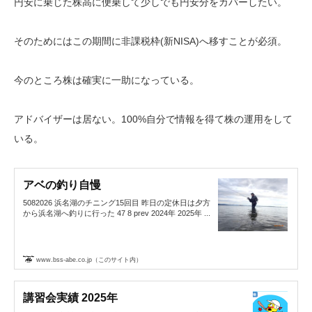
円安に乗じた株高に便乗して少しでも円安分をカバーしたい。
そのためにはこの期間に非課税枠(新NISA)へ移すことが必須。
今のところ株は確実に一助になっている。
アドバイザーは居ない。100%自分で情報を得て株の運用をして
いる。
アベの釣り自慢
5082026 浜名湖のチニング15回目 昨日の定休日は夕方
から浜名湖へ釣りに行った 47 8 prev 2024年 2025年 ...
www.bss-abe.co.jp（このサイト内）
講習会実績 2025年