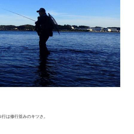
歩行は修行並みのキツさ。