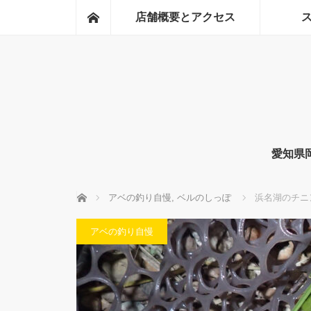
ホーム
店舗概要とアクセス
愛知県
ホーム
アベの釣り自慢
,
ベルのしっぽ
浜名湖のチニ
アベの釣り自慢