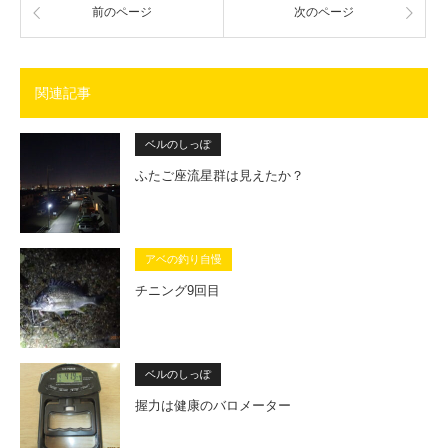
前のページ
次のページ
関連記事
ベルのしっぽ
ふたご座流星群は見えたか？
アベの釣り自慢
チニング9回目
ベルのしっぽ
握力は健康のバロメーター