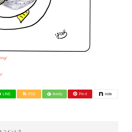
ing/
e/
LINE
RSS
feedly
Pin it
note
コメント:
0