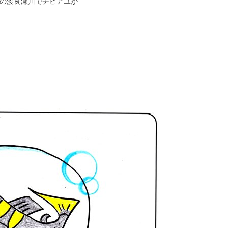
元の渡良瀬川でチビアユが