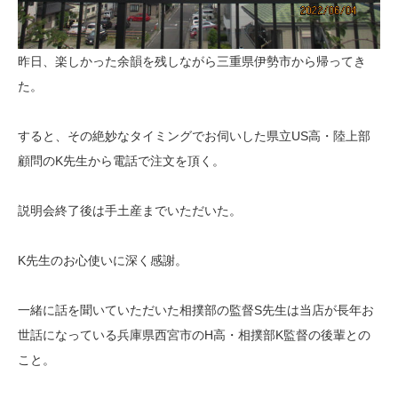
昨日、楽しかった余韻を残しながら三重県伊勢市から帰ってき
た。
すると、その絶妙なタイミングでお伺いした県立US高・陸上部
顧問のK先生から電話で注文を頂く。
説明会終了後は手土産までいただいた。
K先生のお心使いに深く感謝。
一緒に話を聞いていただいた相撲部の監督S先生は当店が長年お
世話になっている兵庫県西宮市のH高・相撲部K監督の後輩との
こと。