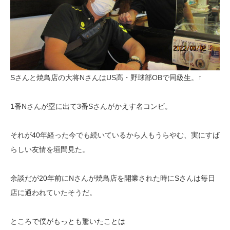
Sさんと焼鳥店の大将NさんはUS高・野球部OBで同級生。↑
1番Nさんが塁に出て3番Sさんがかえす名コンビ。
それが40年経った今でも続いているから人もうらやむ、実にすば
らしい友情を垣間見た。
余談だが20年前にNさんが焼鳥店を開業された時にSさんは毎日
店に通われていたそうだ。
ところで僕がもっとも驚いたことは