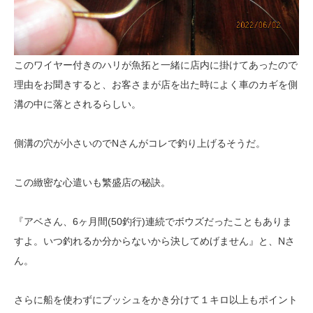
このワイヤー付きのハリが魚拓と一緒に店内に掛けてあったので
理由をお聞きすると、お客さまが店を出た時によく車のカギを側
溝の中に落とされるらしい。
側溝の穴が小さいのでNさんがコレで釣り上げるそうだ。
この緻密な心遣いも繁盛店の秘訣。
『アベさん、6ヶ月間(50釣行)連続でボウズだったこともありま
すよ。いつ釣れるか分からないから決してめげません』と、Nさ
ん。
さらに船を使わずにブッシュをかき分けて１キロ以上もポイント