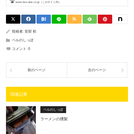
www.bss-abe.co.jp（このサイト内）
投稿者:
安部 初
ベルのしっぽ
コメント:
0
前のページ
次のページ
関連記事
ベルのしっぽ
ラーメンの燻製