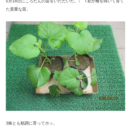
5月18日にころたんの苗をいただいた。↓ T君が種を蒔いて育て
た貴重な苗。
3株とも順調に育ってホッ。