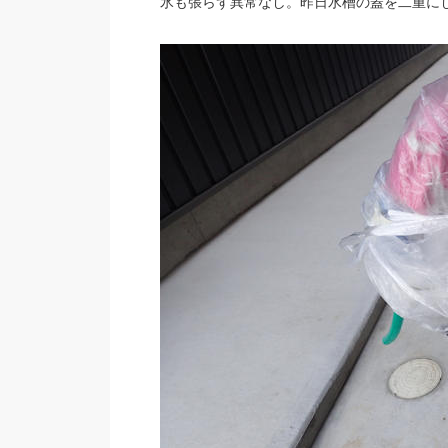
氷も張らず異常なし。昨日水槽の蓋を二重に