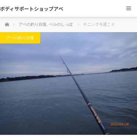
ボディサポートショップアベ
ホーム
アベの釣り自慢
,
ベルのしっぽ
チニング今度こそ
アベの釣り自慢