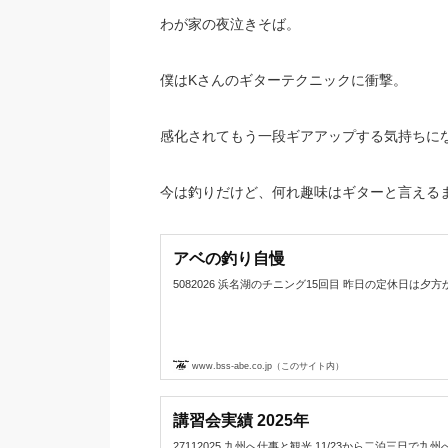
わが家の夜泣きそば。
僕はKさんのギターテクニックに衝撃。
感化されてもう一段ギアアップする気持ちに
今は釣りだけど、何れ趣味はギターと言える
アベの釣り自慢
5082026 浜名湖のチニング15回目 昨日の定休日は夕方から浜名
www.bss-abe.co.jp（このサイト内）
講習会実績 2025年
27112025 九州へ仕事と観光 11/23から二泊三日で九州へ