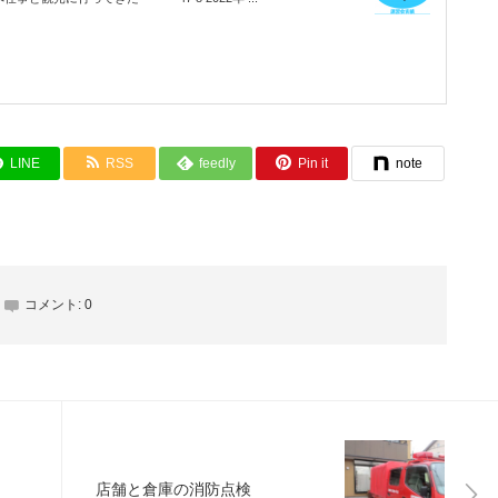
LINE
RSS
feedly
Pin it
note
コメント:
0
店舗と倉庫の消防点検