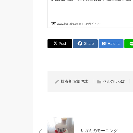
www.bss-abe.co.jp（このサイト内）
Post
Share
Hatena
投稿者:
安部 竜太
ベルのしっぽ
サガミのモーニング