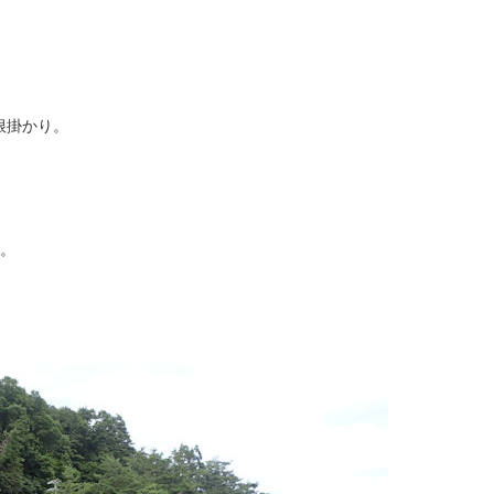
根掛かり。
。