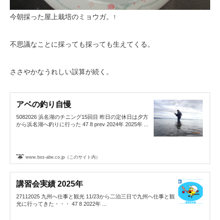
今朝採った屋上栽培のミョウガ。↑
不思議なことに採っても採っても生えてくる。
ささやかなうれしい誤算が続く。
アベの釣り自慢
5082026 浜名湖のチニング15回目 昨日の定休日は夕方
から浜名湖へ釣りに行った 47 8 prev 2024年 2025年 ...
www.bss-abe.co.jp（このサイト内）
講習会実績 2025年
27112025 九州へ仕事と観光 11/23から二泊三日で九州へ仕事と観
光に行ってきた・・・ 47 8 2022年 ...