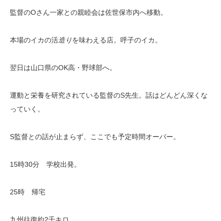
監督のOさん一家との親睦会は佐世保市内へ移動。
本場のイカの活
造り
を味わえる店。呼子のイカ。
翌日は山口県のOK高・野球部へ。
運動と栄養を研究されている監督のS先生。話はどんどん深くな
っていく。
S監督との話が止まらず、ここでも予定時間オーバー。
15時30分 学校出発。
25時 帰宅
九州往復約2千キロ。