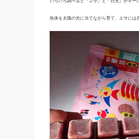
いろいろ調べると『エサ』と『日光』がキー
魚体を太陽の光に当てながら育て、エサには