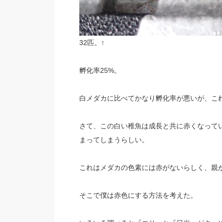
32匹。↑
孵化率25%。
白メダカに比べてかなり孵化率が悪いが、こ
さて、この白い稚魚は成長と共に赤くなって
まってしまうらしい。
これはメダカの色素には赤がないらしく、親
そこで僕は赤色にする方法を考えた。