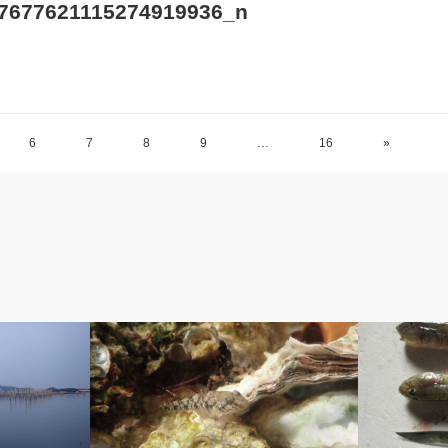
7677621115274919936_n
6
7
8
9
…
16
»
ベルのしっぽ
アベの釣り