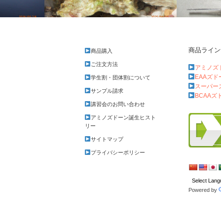
商品ライン
商品購入
4週連続ガサガサに
浜名湖でハ
ご注文方法
アミノズ
EAAズ
学生割・団体割について
スーパー
サンプル請求
BCAAズ
講習会のお問い合わせ
アミノズドーン誕生ヒスト
リー
サイトマップ
プライバシーポリシー
Powered by