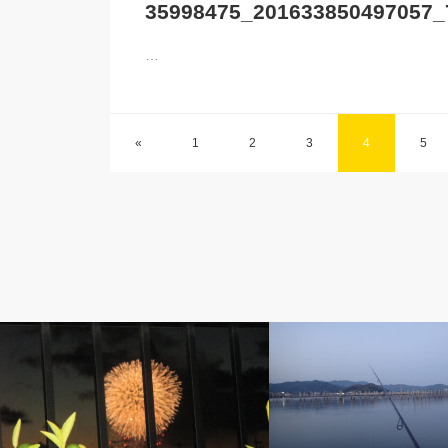
35998475_201633850497057_
…
«
1
2
3
4
5
ベルのしっぽ
ベルのしっぽ