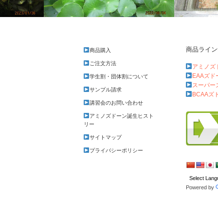
商品ライン
商品購入
ウォーターマッシュルーム
感想戦
ご注文方法
アミノズ
EAAズ
学生割・団体割について
スーパー
サンプル請求
BCAAズ
講習会のお問い合わせ
アミノズドーン誕生ヒスト
リー
サイトマップ
プライバシーポリシー
Powered by