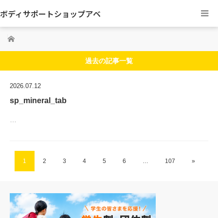
ボディサポートショップアベ
ホーム
過去の記事一覧
2026.07.12
sp_mineral_tab
…
1
2
3
4
5
6
…
107
»