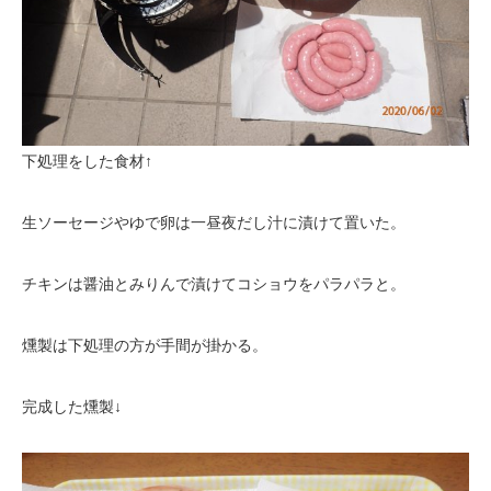
下処理をした食材↑
生ソーセージやゆで卵は一昼夜だし汁に漬けて置いた。
チキンは醤油とみりんで漬けてコショウをパラパラと。
燻製は下処理の方が手間が掛かる。
完成した燻製↓