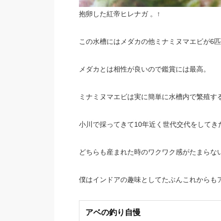
抱卵した紅帝ヒレナガ 。↑
この水槽にはメダカの他ミナミヌマエビが6
メダカとは相性が良いので鑑賞には最高。
ミナミヌマエビは実に簡単に水槽内で繁殖す
小川で採ってきて10年近く世代交代をしてき
どちらも産まれた時のワクワク感がたまらな
僕はインドアの趣味としてたぶんこれからも
アベの釣り自慢