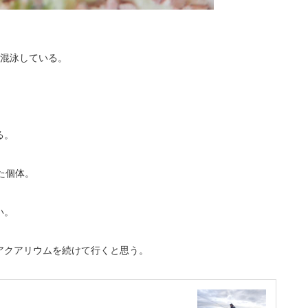
匹混泳している。
る。
た個体。
い。
アクアリウムを続けて行くと思う。