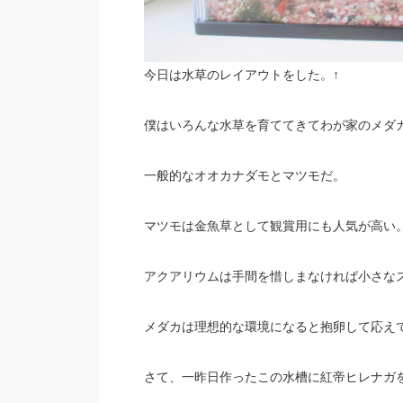
今日は水草のレイアウトをした。↑
僕はいろんな水草を育ててきてわが家のメダ
一般的なオオカナダモとマツモだ。
マツモは金魚草として観賞用にも人気が高い
アクアリウムは手間を惜しまなければ小さな
メダカは理想的な環境になると抱卵して応え
さて、一昨日作ったこの水槽に紅帝ヒレナガを