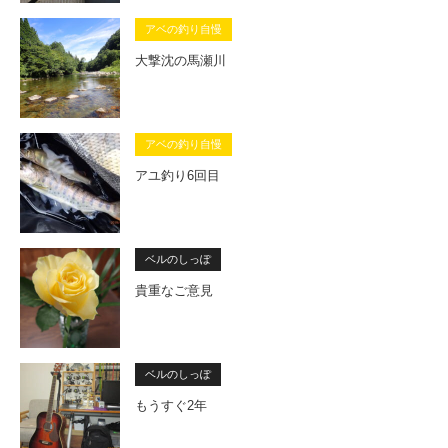
アベの釣り自慢
大撃沈の馬瀬川
アベの釣り自慢
アユ釣り6回目
ベルのしっぽ
貴重なご意見
ベルのしっぽ
もうすぐ2年