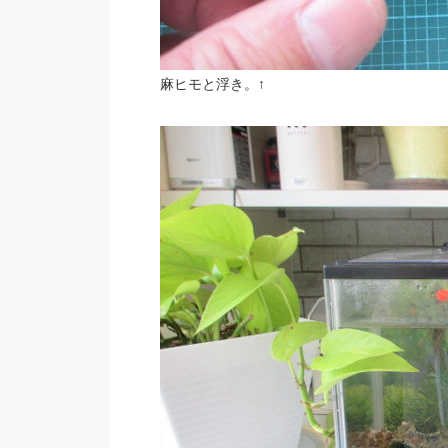
麻ヒモと浮き。↑