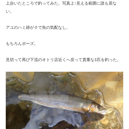
上歩いたところで釣ってみた。写真上↑見える範囲に誰も居な
い。
アユのハミ跡が０で魚の気配なし。
もちろんボーズ。
見切って再び下流のオトリ店近くへ戻って貴重な1匹を釣った。