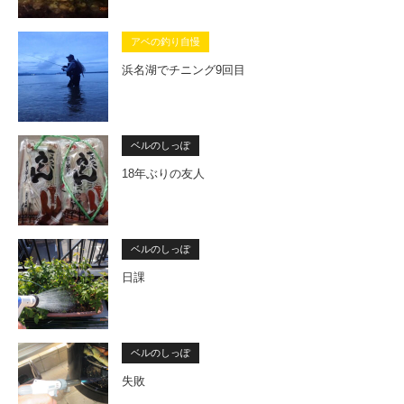
アベの釣り自慢
浜名湖でチニング9回目
ベルのしっぽ
18年ぶりの友人
ベルのしっぽ
日課
ベルのしっぽ
失敗