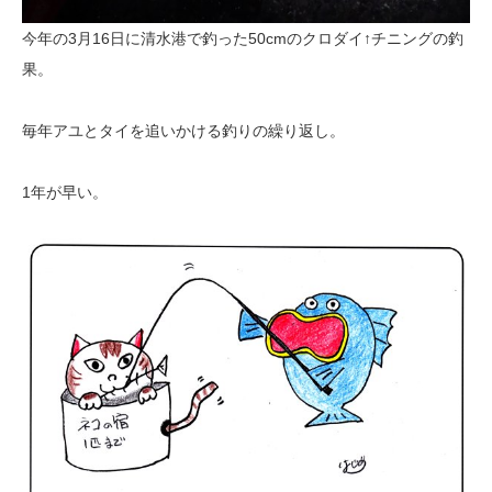
今年の3月16日に清水港で釣った50cmのクロダイ↑チニングの釣
果。
毎年アユとタイを追いかける釣りの繰り返し。
1年が早い。