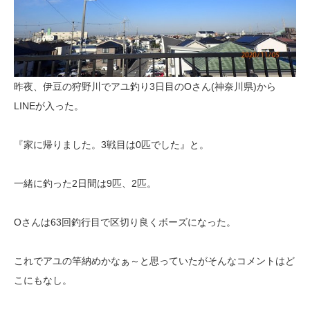
昨夜、伊豆の狩野川でアユ釣り3日目のOさん(神奈川県)から
LINEが入った。
『家に帰りました。3戦目は0匹でした』と。
一緒に釣った2日間は9匹、2匹。
Oさんは63回釣行目で区切り良くボーズになった。
これでアユの竿納めかなぁ～と思っていたがそんなコメントはど
こにもなし。