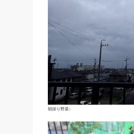
朝採り野菜↓