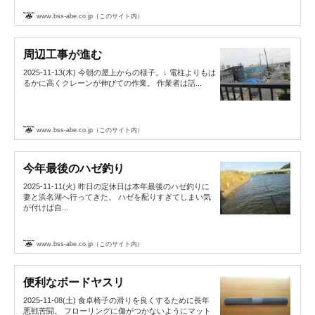
www.bss-abe.co.jp（このサイト内）
周辺工事が進む
2025-11-13(木) 今朝の屋上からの様子。↓ 電柱よりもは
るかに高くクレーンが伸びての作業。 作業者は話...
www.bss-abe.co.jp（このサイト内）
今年最後のハゼ釣り
2025-11-11(火) 昨日の定休日は本年最後のハゼ釣りに
妻と浜名湖へ行ってきた。 ハゼを配りすぎてしまい気
が付けば自...
www.bss-abe.co.jp（このサイト内）
便利なボードヤスリ
2025-11-08(土) 食卓椅子の滑りを良くするために長年
悪戦苦闘。 フローリングに傷がつかないようにマット