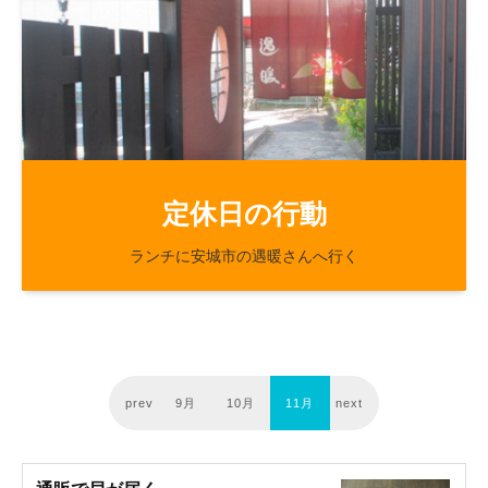
47
8
定休日の行動
ランチに安城市の遇暖さんへ行く
prev
9月
10月
11月
next