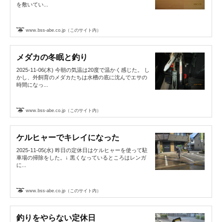
を敷いてい...
www.bss-abe.co.jp（このサイト内）
メダカの冬眠と釣り
2025-11-06(木) 今朝の気温は20度で温かく感じた。 し
かし、外飼育のメダカたちは水槽の底に沈んでエサの
時間になっ...
www.bss-abe.co.jp（このサイト内）
ケルヒャーでキレイになった
2025-11-05(水) 昨日の定休日はケルヒャーを使って駐
車場の掃除をした。↓ 黒くなっているところはレンガ
に...
www.bss-abe.co.jp（このサイト内）
釣りをやらない定休日