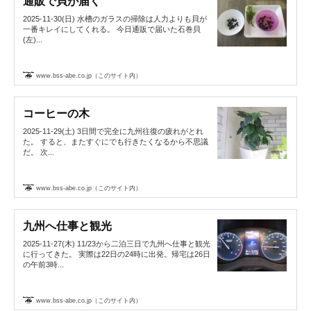
通販で貝が届く
2025-11-30(日) 水槽のガラスの掃除は人力よりも貝が
一番キレイにしてくれる。 今日通販で届いた石巻貝
(左)...
www.bss-abe.co.jp（このサイト内）
コーヒーの木
2025-11-29(土) 3日間で完全に九州往復の疲れがとれ
た。 すると、またすぐにでも行きたくなるから不思議
だ。 次...
www.bss-abe.co.jp（このサイト内）
九州へ仕事と観光
2025-11-27(木) 11/23から二泊三日で九州へ仕事と観光
に行ってきた。 実際は22日の24時に出発。帰宅は26日
の午前3時...
www.bss-abe.co.jp（このサイト内）