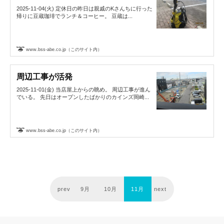
2025-11-04(火) 定休日の昨日は親戚のKさんちに行った
帰りに豆蔵珈琲でランチ＆コーヒー。 豆蔵は...
www.bss-abe.co.jp（このサイト内）
周辺工事が活発
2025-11-01(金) 当店屋上からの眺め。 周辺工事が進ん
でいる。 先日はオープンしたばかりのカインズ岡崎...
www.bss-abe.co.jp（このサイト内）
prev
9月
10月
11月
next