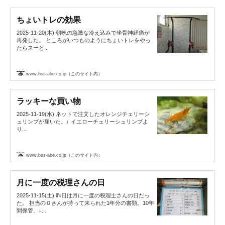
ちょいトレの効果
2025-11-20(木) 朝晩の急激な冷え込みで坐骨神経痛が
再発した。 ところがいつものようにちょいトレをやっ
たらスーと...
www.bss-abe.co.jp（このサイト内）
ラッキーな買い物
2025-11-19(水) ネットで注文したオレンジチェリーシ
ュリンプが届いた。↓ イエローチェリーシュリンプよ
り...
www.bss-abe.co.jp（このサイト内）
月に一度の税理さんの日
2025-11-15(土) 昨日は月に一度の税理士さんの日だっ
た。 担当のＯさんが持って来られた1年分の書類。10年
間保管。↓...