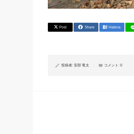
Post
Share
Hatena
投稿者:
安部 竜太
コメント:
0