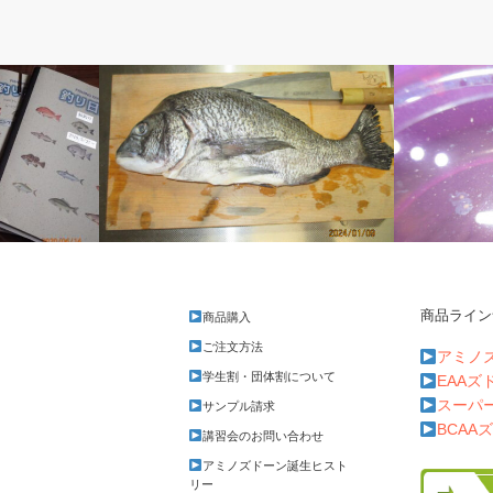
ベルのしっぽ
ベルのしっ
商品ライン
商品購入
クロダイをさばく
珍メダカが
ご注文方法
アミノ
学生割・団体割について
EAAズ
スーパ
サンプル請求
BCAA
講習会のお問い合わせ
アミノズドーン誕生ヒスト
リー