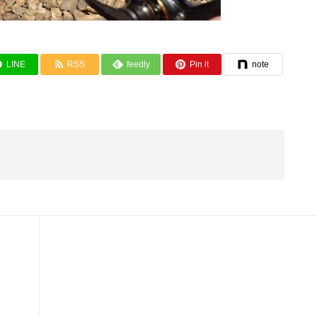
LINE
RSS
feedly
Pin it
note