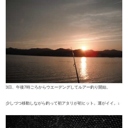
3日、午後7時ごろからウエーデングしてルアー釣り開始。
少しづつ移動しながら釣って初アタリが初ヒット。運がイイ。↓