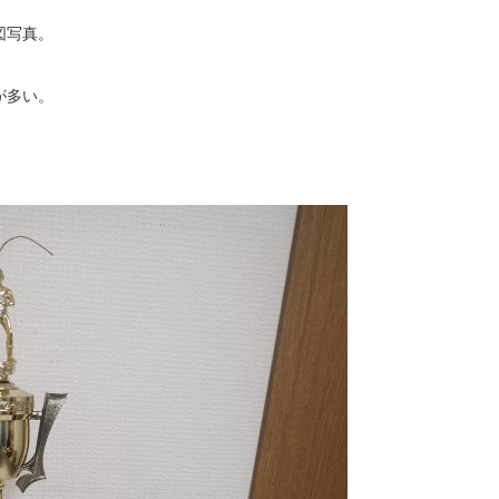
図写真。
が多い。