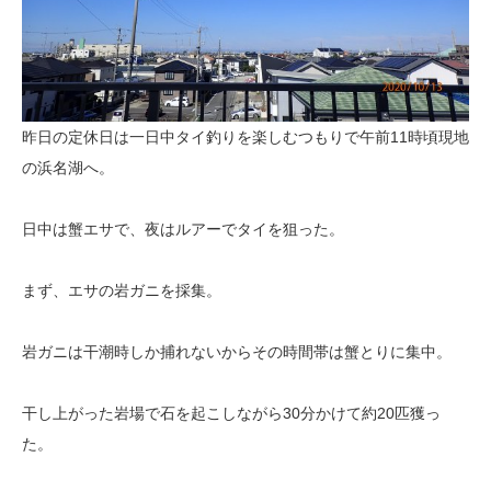
昨日の定休日は一日中タイ釣りを楽しむつもりで午前11時頃現地
の浜名湖へ。
日中は蟹エサで、夜はルアーでタイを狙った。
まず、エサの岩ガニを採集。
岩ガニは干潮時しか捕れないからその時間帯は蟹とりに集中。
干し上がった岩場で石を起こしながら30分かけて約20匹獲っ
た。