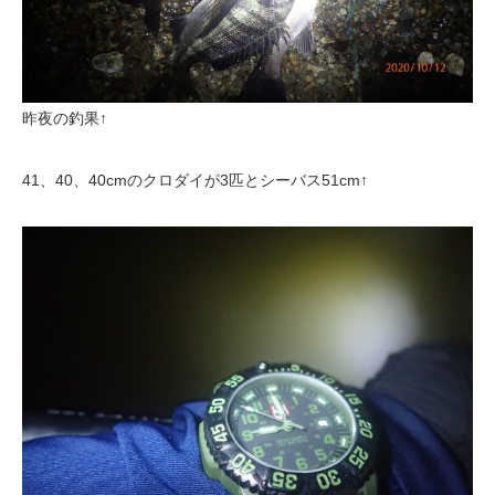
昨夜の釣果↑
41、40、40cmのクロダイが3匹とシーバス51cm↑