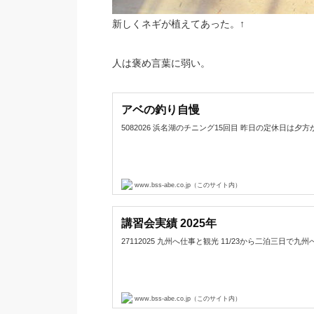
新しくネギが植えてあった。↑
人は褒め言葉に弱い。
アベの釣り自慢
5082026 浜名湖のチニング15回目 昨日の定休日は夕方から浜名
www.bss-abe.co.jp（このサイト内）
講習会実績 2025年
27112025 九州へ仕事と観光 11/23から二泊三日で九州へ
www.bss-abe.co.jp（このサイト内）