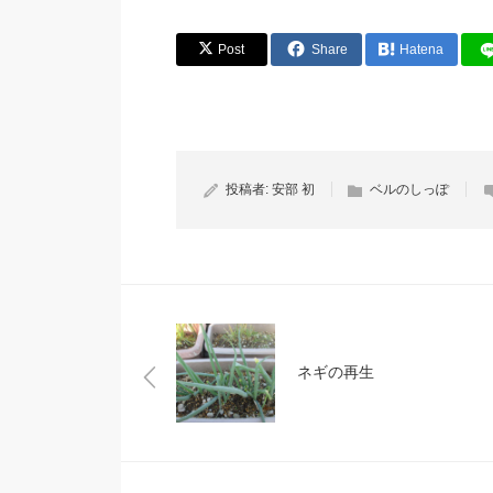
Post
Share
Hatena
投稿者:
安部 初
ベルのしっぽ
ネギの再生