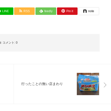
LINE
RSS
feedly
Pin it
note
コメント:
0
行ったことの無い店まわり