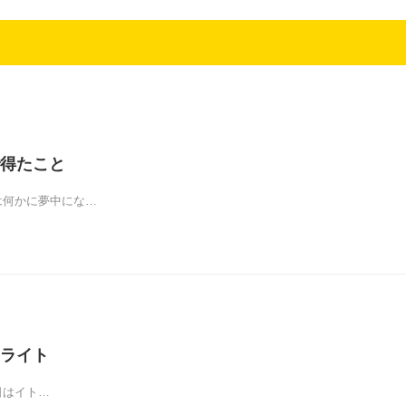
得たこと
水)僕は何かに夢中にな…
ライト
)昨日はイト…