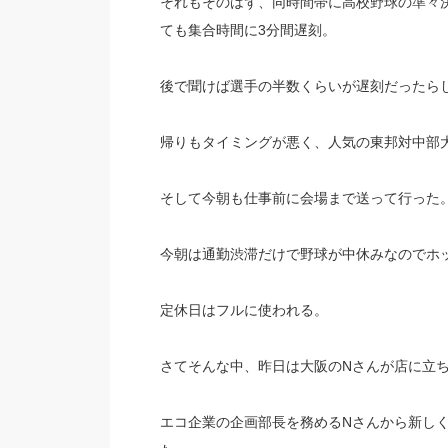
それもそのはず、同時間帯に高校野球の準々
ても集合時間に3分間遅刻。
後で聞けば選手の半数くらいが遅刻だったら
帰りもタイミングが悪く、人気の東邦対中部大
そして今朝も仕事前に会場まで送って行った
今朝は通勤渋滞だけで野球が中休みなのでホ
定休日はフルに使われる。
さてそんな中、昨日は大阪のNさんが店に立
エコ企業の企画部長を務めるNさんから新し