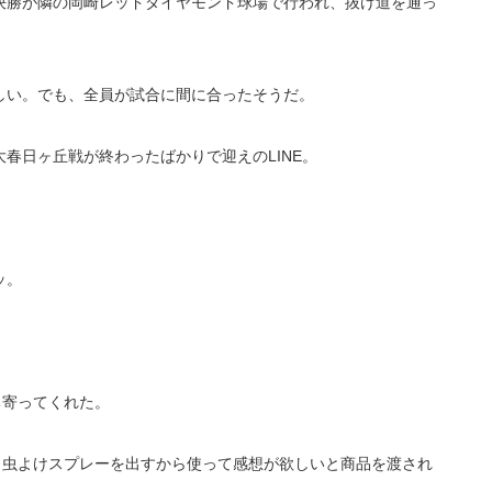
決勝が隣の岡崎レッドダイヤモンド球場で行われ、抜け道を通っ
しい。でも、全員が試合に間に合ったそうだ。
春日ヶ丘戦が終わったばかりで迎えのLINE。
。
ッ。
ち寄ってくれた。
く虫よけスプレーを出すから使って感想が欲しいと商品を渡され