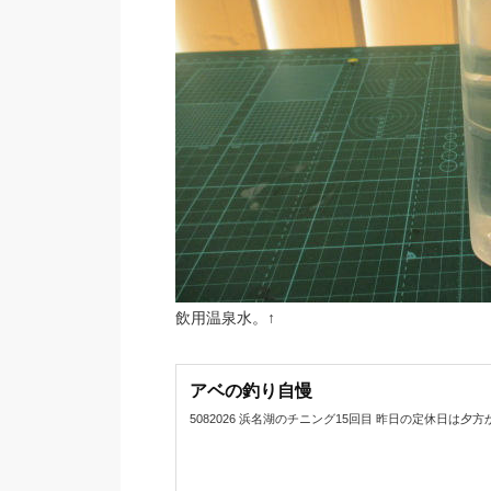
飲用温泉水。↑
アベの釣り自慢
5082026 浜名湖のチニング15回目 昨日の定休日は夕方から浜名