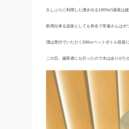
久しぶりに利用した湧き出る100%の源泉は
飲用出来る温泉としても有名で常連さんはポ
僕は受付でいただく500ccペットボトル容器
この日、歯医者にも行ったので水はありがた