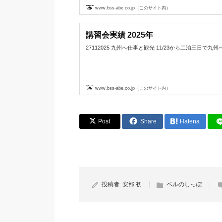
www.bss-abe.co.jp（このサイト内）
講習会実績 2025年
27112025 九州へ仕事と観光 11/23から二泊三日で九州へ
www.bss-abe.co.jp（このサイト内）
Post
Share
Hatena
投稿者:
安部 初
ベルのしっぽ