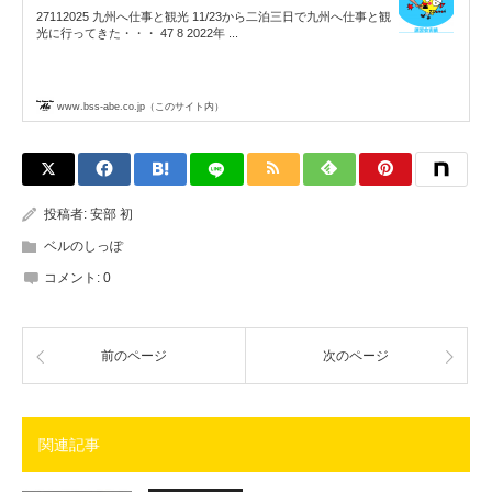
27112025 九州へ仕事と観光 11/23から二泊三日で九州へ仕事と観
光に行ってきた・・・ 47 8 2022年 ...
www.bss-abe.co.jp（このサイト内）
投稿者:
安部 初
ベルのしっぽ
コメント:
0
前のページ
次のページ
関連記事