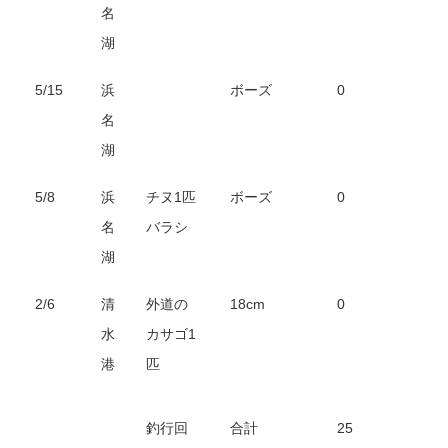
名
湖
5/15
浜
ボーズ
0
名
湖
5/8
浜
チヌ1匹
ボーズ
0
名
バラシ
湖
2/6
清
外道の
18cm
0
水
カサゴ1
港
匹
釣行回
合計
25