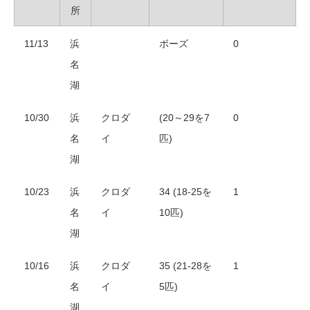
所
11/13
浜
ボーズ
0
名
湖
10/30
浜
クロダ
(20～29を7
0
名
イ
匹)
湖
10/23
浜
クロダ
34 (18-25を
1
名
イ
10匹)
湖
10/16
浜
クロダ
35 (21-28を
1
名
イ
5匹)
湖