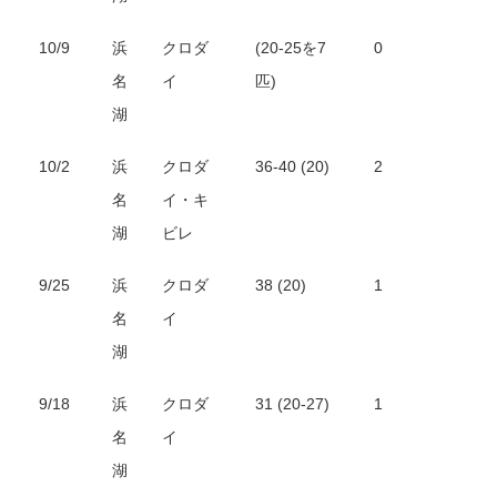
10/9
浜
クロダ
(20-25を7
0
名
イ
匹)
湖
10/2
浜
クロダ
36-40 (20)
2
名
イ・キ
湖
ビレ
9/25
浜
クロダ
38 (20)
1
名
イ
湖
9/18
浜
クロダ
31 (20-27)
1
名
イ
湖