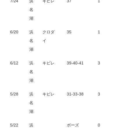
7/24
浜
キビレ
37
1
名
湖
6/20
浜
クロダ
35
1
名
イ
湖
6/12
浜
キビレ
39-40-41
3
名
湖
5/28
浜
キビレ
31-33-38
3
名
湖
5/22
浜
ボーズ
0