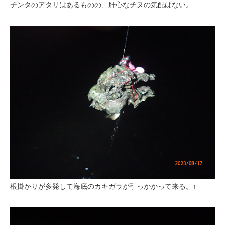
チンタのアタリはあるものの、肝心なチヌの気配はない。
根掛かりが多発して海底のカキガラが引っかかって来る。↑