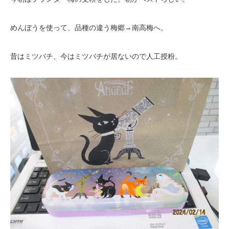
めんぼうを使って、品種の違う梅郷→南高梅へ。
昔はミツバチ、今はミツバチが居ないので人工授粉。