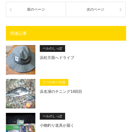
前のページ
次のページ
関連記事
ベルのしっぽ
浜松方面へドライブ
アベの釣り自慢
浜名湖のチニング14回目
ベルのしっぽ
小物釣り道具が届く