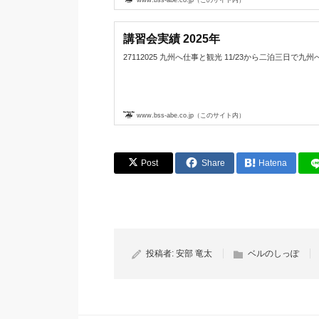
講習会実績 2025年
27112025 九州へ仕事と観光 11/23から二泊三日で九州へ
www.bss-abe.co.jp（このサイト内）
Post
Share
Hatena
投稿者:
安部 竜太
ベルのしっぽ