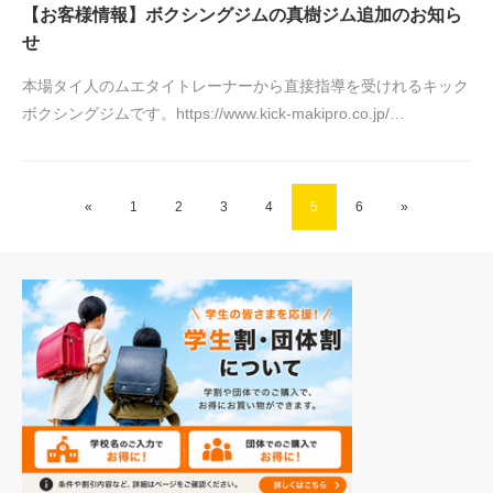
【お客様情報】ボクシングジムの真樹ジム追加のお知ら
せ
本場タイ人のムエタイトレーナーから直接指導を受けれるキック
ボクシングジムです。https://www.kick-makipro.co.jp/…
«
1
2
3
4
5
6
»