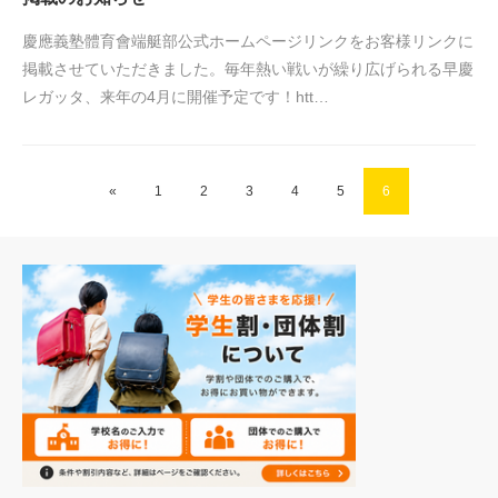
慶應義塾體育會端艇部公式ホームページリンクをお客様リンクに
掲載させていただきました。毎年熱い戦いが繰り広げられる早慶
レガッタ、来年の4月に開催予定です！htt…
«
1
2
3
4
5
6