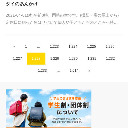
タイのあんかけ
2021-04-01(木)午前8時、岡崎の空です。(撮影・店の屋上から)
定休日に釣った魚はサバいて知人や子どもたちのところへ持…
«
1
…
1,223
1,224
1,225
1,226
1,227
1,228
1,229
1,230
1,231
1,232
1,233
…
1,614
»