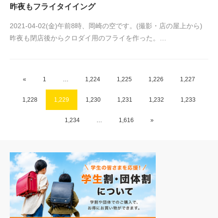
昨夜もフライタイイング
2021-04-02(金)午前8時、岡崎の空です。(撮影・店の屋上から)
昨夜も閉店後からクロダイ用のフライを作った。…
«
1
…
1,224
1,225
1,226
1,227
1,228
1,229
1,230
1,231
1,232
1,233
1,234
…
1,616
»