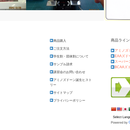
ミニグラインダーの出番
商品ライン
商品購入
名刺作り
ご注文方法
アミノズ
EAAズ
学生割・団体割について
スーパー
サンプル請求
BCAAズ
講習会のお問い合わせ
アミノズドーン誕生ヒスト
リー
サイトマップ
プライバシーポリシー
Powered by