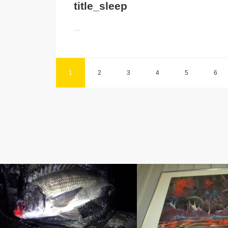
title_sleep
…
1
2
3
4
5
6
アベの釣り自慢
ベルのしっぽ