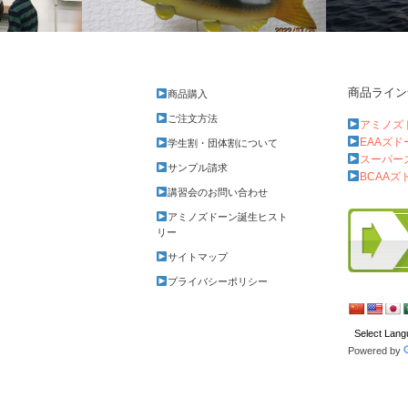
商品ライン
商品購入
アユが掛かった時
まだ早すぎ
ご注文方法
アミノズ
EAAズ
学生割・団体割について
スーパー
サンプル請求
BCAAズ
講習会のお問い合わせ
アミノズドーン誕生ヒスト
リー
サイトマップ
プライバシーポリシー
Powered by