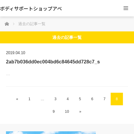
ボディサポートショップアベ
ホーム
過去の記事一覧
過去の記事一覧
2019.04.10
2ab7b036dd0ec004bd6c84645dd728c7_s
…
«
1
…
3
4
5
6
7
8
9
10
»