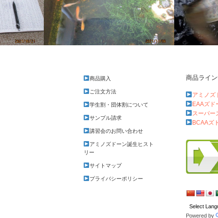
商品ライン
商品購入
月に一度の税理士さんの日
アユ釣り5回
ご注文方法
アミノズ
EAAズ
学生割・団体割について
スーパー
サンプル請求
BCAAズ
講習会のお問い合わせ
アミノズドーン誕生ヒスト
リー
サイトマップ
プライバシーポリシー
Powered by