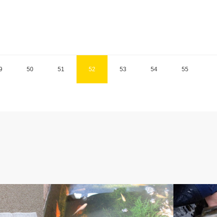
9
50
51
52
53
54
55
ベルのしっぽ
アベの釣り