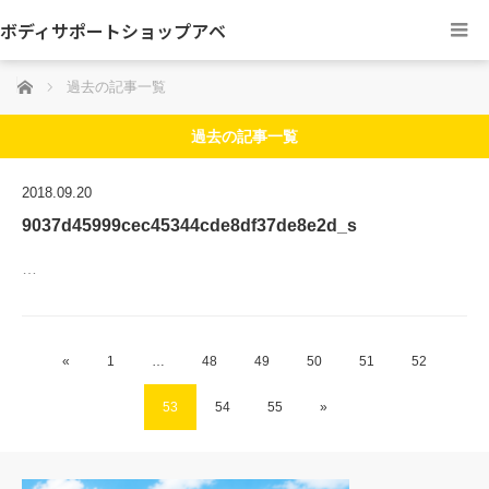
ボディサポートショップアベ
ホーム
過去の記事一覧
過去の記事一覧
2018.09.20
9037d45999cec45344cde8df37de8e2d_s
…
«
1
…
48
49
50
51
52
53
54
55
»