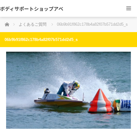
ボディサポートショップアベ
ホーム
よくあるご質問
06b9b91f862c178b4a82f07b571dd2d5_s
06b9b91f862c178b4a82f07b571dd2d5_s