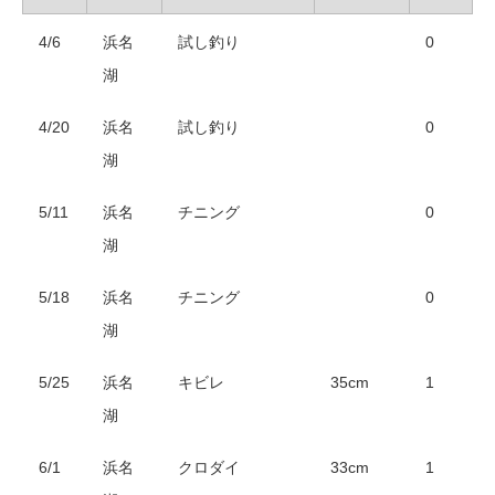
4/6
浜名
試し釣り
0
湖
4/20
浜名
試し釣り
0
湖
5/11
浜名
チニング
0
湖
5/18
浜名
チニング
0
湖
5/25
浜名
キビレ
35cm
1
湖
6/1
浜名
クロダイ
33cm
1