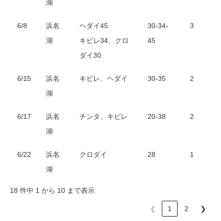
湖
6/8
浜名
ヘダイ45
30-34-
3
湖
キビレ34、クロ
45
ダイ30
6/15
浜名
キビレ、ヘダイ
30-35
2
湖
6/17
浜名
チンタ、キビレ
20-38
2
湖
6/22
浜名
クロダイ
28
1
湖
18 件中 1 から 10 まで表示
❮
1
2
❯