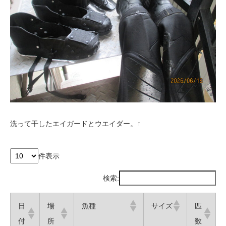
洗って干したエイガードとウエイダー。↑
件表示
検索:
日
場
魚種
サイズ
匹
付
所
数