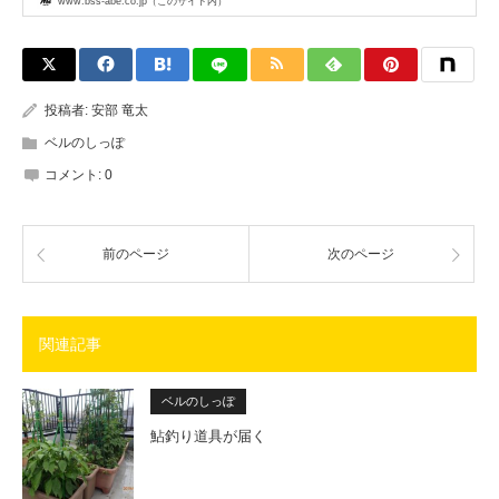
www.bss-abe.co.jp（このサイト内）
投稿者:
安部 竜太
ベルのしっぽ
コメント:
0
前のページ
次のページ
関連記事
ベルのしっぽ
鮎釣り道具が届く